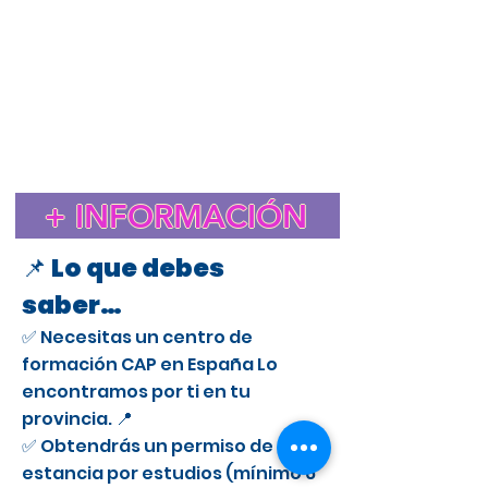
Estudiar el CAP en España para extranjeros
Cursos CAP en Elche
Curso CAP en España para extranjeros con licencia
profesional
Trámite de extranjería para estudiar el CAP en
España
Estancia de Estudios CAP en Elche
Certificado de Aptitud Profesional para conducir camiones
en España
Cómo obtener un permiso de estancia por estudios en España
para el CAP
Estudiar el CAP en Elche para extranjeros
+ INFORMACIÓN
Curso CAP en Elche para conductores profesionales
📌 Lo que debes
saber…
✅ Necesitas un centro de
formación CAP en España Lo
encontramos por ti en tu
provincia. 📍
✅ Obtendrás un permiso de
estancia por estudios (mínimo 6