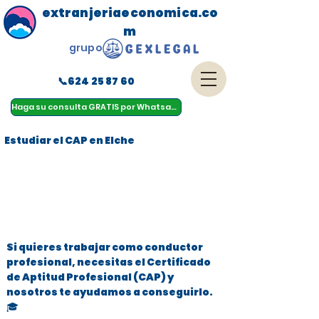
extranjeriaeconomica.co
m
grupo
📞624 25 87 60
menu
Haga su consulta GRATIS por Whatsapp
Estudiar el CAP en Elche
Si quieres trabajar como conductor
profesional, necesitas el Certificado
de Aptitud Profesional (CAP) y
nosotros te ayudamos a conseguirlo.
🎓