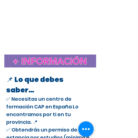
Estudiar el CAP en España para extranjeros
Cursos CAP en Coria del Rio
Curso CAP en España para extranjeros con licencia
profesional
Trámite de extranjería para estudiar el CAP en
España
Estancia de Estudios CAP en Coria del Rio
Certificado de Aptitud Profesional para conducir camiones
en España
Cómo obtener un permiso de estancia por estudios en España
para el CAP
Estudiar el CAP en Coria del Rio para extranjeros
+ INFORMACIÓN
Curso CAP en Coria del Rio para conductores
profesionales
📌 Lo que debes
saber…
✅ Necesitas un centro de
formación CAP en España Lo
encontramos por ti en tu
provincia. 📍
✅ Obtendrás un permiso de
estancia por estudios (mínimo 6