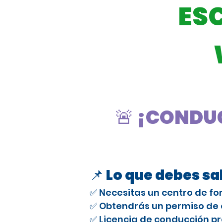
ES
🚨 ¡CONDUC
📌 Lo que debes s
✅ Necesitas un centro de fo
✅ Obtendrás un permiso de e
✅ Licencia de conducción pr