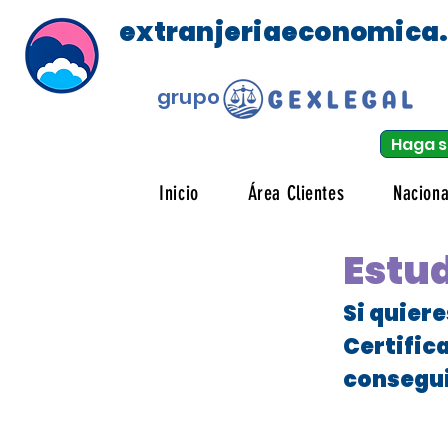
extranjeriaeconomica
grupo
Haga s
Inicio
Área Clientes
Naciona
Estud
Si quier
Certific
consegui