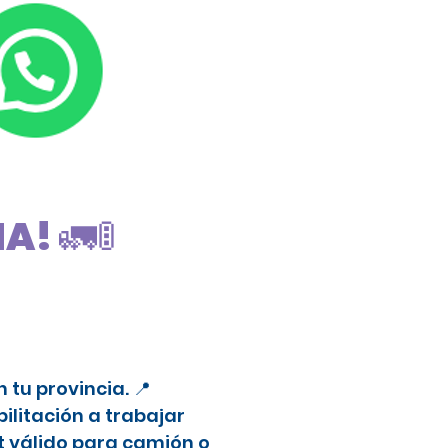
! 🚛🚦
tu provincia. 📍
litación a trabajar
t válido para camión o