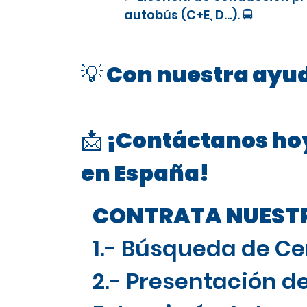
autobús (C+E, D…). 🚍
💡 Con nuestra ayud
📩 ¡Contáctanos hoy
en España!
CONTRATA NUESTRO
1.- Búsqueda de Ce
2.- Presentación de