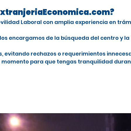
n ExtranjeriaEconomica.com?
Movilidad Laboral con amplia experiencia en trá
Nos encargamos de la búsqueda del centro y la
es, evitando rechazos o requerimientos innecesa
o momento para que tengas tranquilidad durant
ranjeros con licencia profesional
studiar el CAP en España
doba
P en Cordoba
njeros con licencia profesional
stancia por estudios en España para el CAP
ra extranjeros
onal para conducir camiones en España
nales en Cordoba
ra extranjeros
onductores profesionales