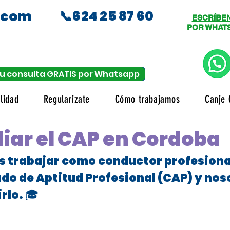
.com
📞624 25 87 60
ESCRÍBE
POR WHAT
u consulta GRATIS por Whatsapp
lidad
Regularizate
Cómo trabajamos
Canje 
iar el CAP en Cordoba
es trabajar como conductor profesional
ado de Aptitud Profesional (CAP) y no
rlo. 🎓