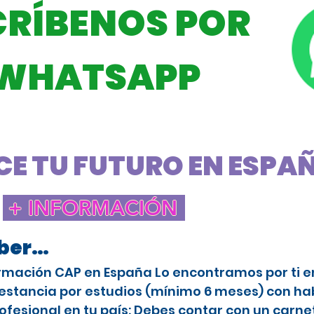
CRÍBENOS POR
WHATSAPP
E TU FUTURO EN ESPAÑA
+ INFORMACIÓN
aber…
rmación CAP en España Lo encontramos por ti en 
stancia por estudios (mínimo 6 meses) con habi
ofesional en tu país: Debes contar con un carne