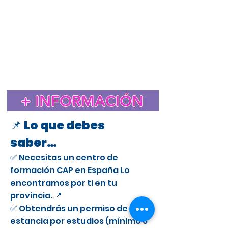
Estudiar el CAP en España para extranjeros
Cursos CAP en Calvia
Curso CAP en España para extranjeros con licencia
profesional
Trámite de extranjería para estudiar el CAP en
España
Estancia de Estudios CAP en Calvia
Certificado de Aptitud Profesional para conducir camiones
en España
Cómo obtener un permiso de estancia por estudios en España
para el CAP
Estudiar el CAP en Calvia para extranjeros
+ INFORMACIÓN
Curso CAP en Calvia para conductores profesionales
📌 Lo que debes
saber…
✅ Necesitas un centro de
formación CAP en España Lo
encontramos por ti en tu
provincia. 📍
✅ Obtendrás un permiso de
estancia por estudios (mínimo 6