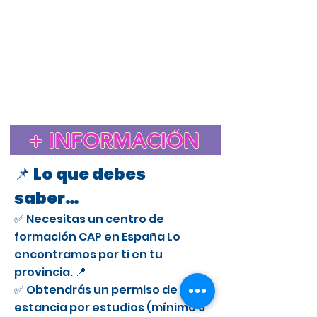
Estudiar el CAP en España para extranjeros
Cursos CAP en Bilbao
Curso CAP en España para extranjeros con licencia
profesional
Trámite de extranjería para estudiar el CAP en
España
Estancia de Estudios CAP en Bilbao
Certificado de Aptitud Profesional para conducir camiones
en España
Cómo obtener un permiso de estancia por estudios en España
para el CAP
Estudiar el CAP en Bilbao para extranjeros
+ INFORMACIÓN
Curso CAP en Bilbao para conductores profesionales
📌 Lo que debes
saber…
✅ Necesitas un centro de
formación CAP en España Lo
encontramos por ti en tu
provincia. 📍
✅ Obtendrás un permiso de
estancia por estudios (mínimo 6