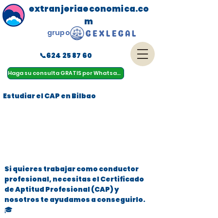
extranjeriaeconomica.co
m
grupo
📞624 25 87 60
menu
Haga su consulta GRATIS por Whatsapp
Estudiar el CAP en Bilbao
Si quieres trabajar como conductor
profesional, necesitas el Certificado
de Aptitud Profesional (CAP) y
nosotros te ayudamos a conseguirlo.
🎓