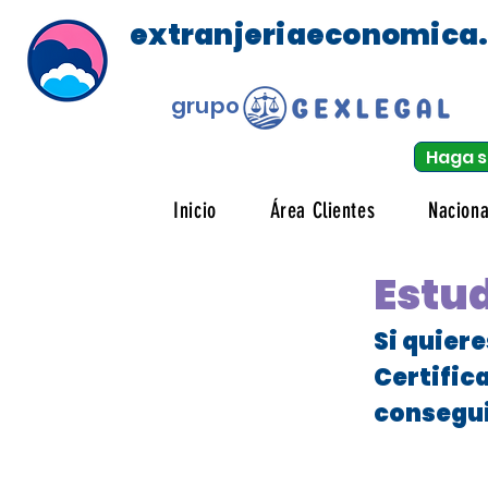
extranjeriaeconomica
grupo
Haga s
Inicio
Área Clientes
Naciona
Estud
Si quier
Certific
consegui