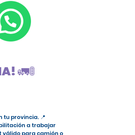
! 🚛🚦
tu provincia. 📍
litación a trabajar
t válido para camión o