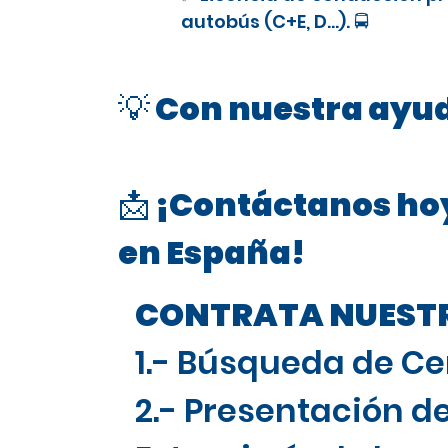
autobús (C+E, D…). 🚍
💡 Con nuestra ayud
📩 ¡Contáctanos hoy
en España!
CONTRATA NUESTRO
1.- Búsqueda de Ce
2.- Presentación de