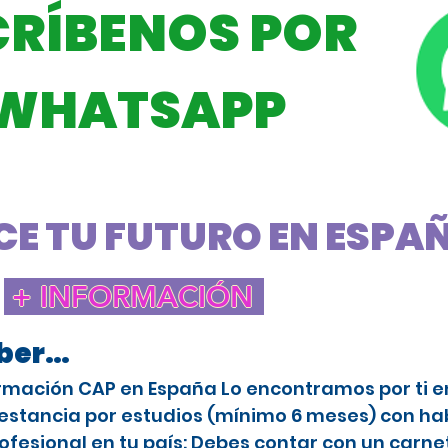
CRÍBENOS POR
WHATSAPP
E TU FUTURO EN ESPAÑA
+ INFORMACIÓN
aber…
rmación CAP en España Lo encontramos por ti en 
stancia por estudios (mínimo 6 meses) con habi
ofesional en tu país: Debes contar con un carne