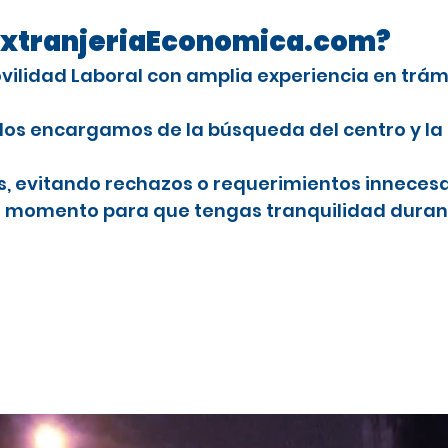
n ExtranjeriaEconomica.com?
Movilidad Laboral con amplia experiencia en trá
Nos encargamos de la búsqueda del centro y la
es, evitando rechazos o requerimientos innecesa
o momento para que tengas tranquilidad durant
extranjeros con licencia profesional
studiar el CAP en España
etusser
P en
njeros con licencia profesional
stancia por estudios en España para el CAP
ra extranjeros
r
onal para conducir camiones en España
nales en Benetusser
 para extranjeros
 conductores profesionales