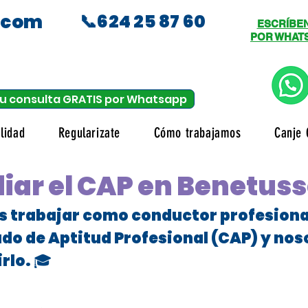
.com
📞624 25 87 60
ESCRÍBE
POR WHAT
u consulta GRATIS por Whatsapp
lidad
Regularizate
Cómo trabajamos
Canje 
iar el CAP en Benetuss
es trabajar como conductor profesional
ado de Aptitud Profesional (CAP) y no
rlo. 🎓