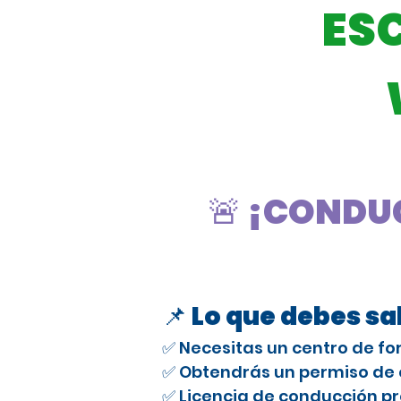
ES
🚨 ¡CONDUC
📌 Lo que debes s
✅ Necesitas un centro de fo
✅ Obtendrás un permiso de e
✅ Licencia de conducción pr