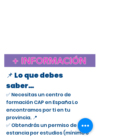
Estudiar el CAP en España para extranjeros
Cursos CAP en Badajoz
Curso CAP en España para extranjeros con licencia
profesional
Trámite de extranjería para estudiar el CAP en
España
Estancia de Estudios CAP en Badajoz
Certificado de Aptitud Profesional para conducir camiones
en España
Cómo obtener un permiso de estancia por estudios en España
para el CAP
Estudiar el CAP en Badajoz para extranjeros
+ INFORMACIÓN
Curso CAP en Badajoz para conductores profesionales
📌 Lo que debes
saber…
✅ Necesitas un centro de
formación CAP en España Lo
encontramos por ti en tu
provincia. 📍
✅ Obtendrás un permiso de
estancia por estudios (mínimo 6