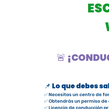
ES
🚨 ¡CONDUC
📌 Lo que debes s
✅ Necesitas un centro de fo
✅ Obtendrás un permiso de e
✅ Licencia de conducción pr