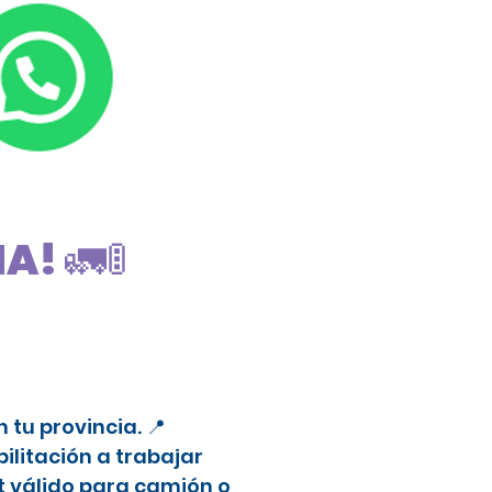
! 🚛🚦
tu provincia. 📍
litación a trabajar
t válido para camión o