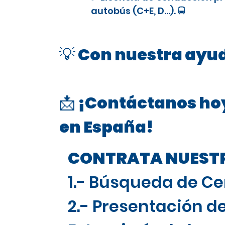
autobús (C+E, D…). 🚍
💡 Con nuestra ayud
📩 ¡Contáctanos hoy
en España!
CONTRATA NUESTRO
1.- Búsqueda de Ce
2.- Presentación de