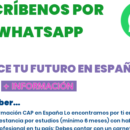
CRÍBENOS POR
WHATSAPP
E TU FUTURO EN ESPAÑA
+ INFORMACIÓN
aber…
rmación CAP en España Lo encontramos por ti en 
stancia por estudios (mínimo 6 meses) con habi
ofesional en tu país: Debes contar con un carne