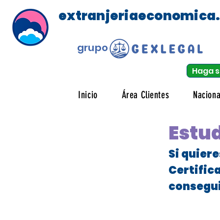
extranjeriaeconomica
grupo
Haga s
Inicio
Área Clientes
Naciona
Estud
Si quier
Certific
consegui