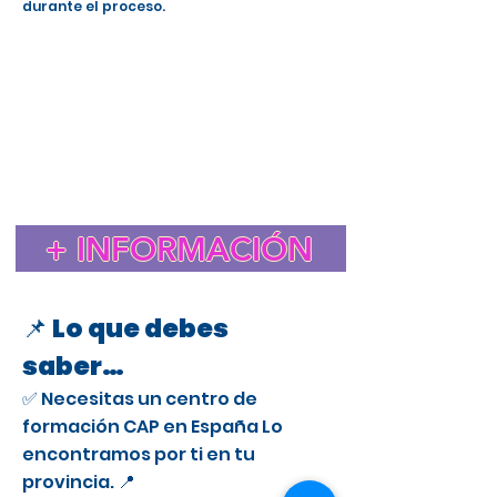
durante el proceso.
Estudiar el CAP en España para extranjeros
Cursos CAP en Almodovar del Campo
Curso CAP en España para extranjeros con licencia
profesional
Trámite de extranjería para estudiar el CAP en
España
Estancia de Estudios CAP en Almodovar del Campo
Certificado de Aptitud Profesional para conducir camiones
en España
Cómo obtener un permiso de estancia por estudios en España
para el CAP
Estudiar el CAP en Almodovar del Campo para
+ INFORMACIÓN
extranjeros
Curso CAP en Almodovar del Campo para conductores
profesionales
📌 Lo que debes
saber…
✅ Necesitas un centro de
formación CAP en España Lo
encontramos por ti en tu
provincia. 📍