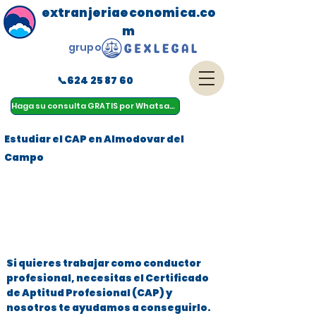
extranjeriaeconomica.co
m
grupo
📞624 25 87 60
menu
Haga su consulta GRATIS por Whatsapp
Estudiar el CAP en Almodovar del
Campo
Si quieres trabajar como conductor
profesional, necesitas el Certificado
de Aptitud Profesional (CAP) y
nosotros te ayudamos a conseguirlo.