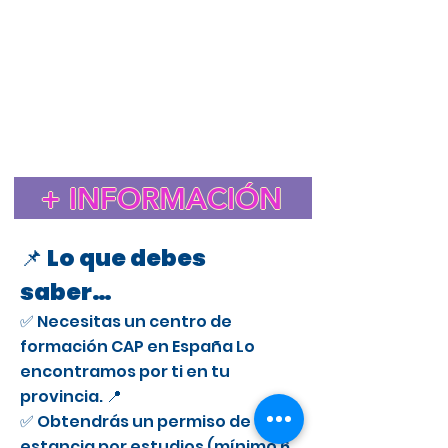
Estudiar el CAP en España para extranjeros
Cursos CAP en Almendralejo
Curso CAP en España para extranjeros con licencia
profesional
Trámite de extranjería para estudiar el CAP en
España
Estancia de Estudios CAP en Almendralejo
Certificado de Aptitud Profesional para conducir camiones
en España
Cómo obtener un permiso de estancia por estudios en España
para el CAP
Estudiar el CAP en Almendralejo para extranjeros
+ INFORMACIÓN
Curso CAP en Almendralejo para conductores
profesionales
📌 Lo que debes
saber…
✅ Necesitas un centro de
formación CAP en España Lo
encontramos por ti en tu
provincia. 📍
✅ Obtendrás un permiso de
estancia por estudios (mínimo 6