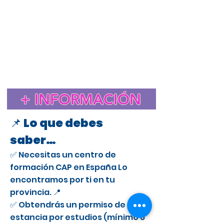
Estudiar el CAP en España para extranjeros
Cursos CAP en Almansa
Curso CAP en España para extranjeros con licencia
profesional
Trámite de extranjería para estudiar el CAP en
España
Estancia de Estudios CAP en Almansa
Certificado de Aptitud Profesional para conducir camiones
en España
Cómo obtener un permiso de estancia por estudios en España
para el CAP
Estudiar el CAP en Almansa para extranjeros
+ INFORMACIÓN
Curso CAP en Almansa para conductores profesionales
📌 Lo que debes
saber…
✅ Necesitas un centro de
formación CAP en España Lo
encontramos por ti en tu
provincia. 📍
✅ Obtendrás un permiso de
estancia por estudios (mínimo 6