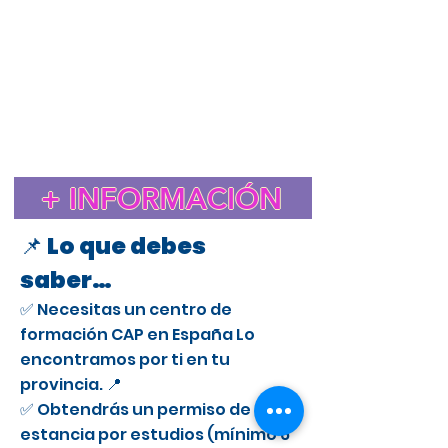
Estudiar el CAP en España para extranjeros
Cursos CAP en Alicante
Curso CAP en España para extranjeros con licencia
profesional
Trámite de extranjería para estudiar el CAP en
España
Estancia de Estudios CAP en Alicante
Certificado de Aptitud Profesional para conducir camiones
en España
Cómo obtener un permiso de estancia por estudios en España
para el CAP
Estudiar el CAP en Alicante para extranjeros
+ INFORMACIÓN
Curso CAP en Alicante para conductores profesionales
📌 Lo que debes
saber…
✅ Necesitas un centro de
formación CAP en España Lo
encontramos por ti en tu
provincia. 📍
✅ Obtendrás un permiso de
estancia por estudios (mínimo 6