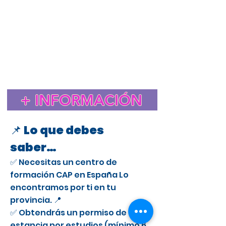
Estudiar el CAP en España para extranjeros
Cursos CAP en Alcala de Henares
Curso CAP en España para extranjeros con licencia
profesional
Trámite de extranjería para estudiar el CAP en
España
Estancia de Estudios CAP en Alcala de Henares
Certificado de Aptitud Profesional para conducir camiones
en España
Cómo obtener un permiso de estancia por estudios en España
para el CAP
Estudiar el CAP en Alcala de Henares para extranjeros
+ INFORMACIÓN
Curso CAP en Alcala de Henares para conductores
profesionales
📌 Lo que debes
saber…
✅ Necesitas un centro de
formación CAP en España Lo
encontramos por ti en tu
provincia. 📍
✅ Obtendrás un permiso de
estancia por estudios (mínimo 6