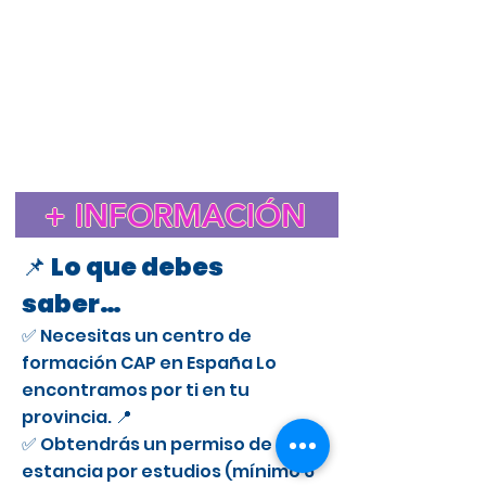
Estudiar el CAP en España para extranjeros
Cursos CAP en Albacete
Curso CAP en España para extranjeros con licencia
profesional
Trámite de extranjería para estudiar el CAP en
España
Estancia de Estudios CAP en Albacete
Certificado de Aptitud Profesional para conducir camiones
en España
Cómo obtener un permiso de estancia por estudios en España
para el CAP
Estudiar el CAP en Albacete para extranjeros
+ INFORMACIÓN
Curso CAP en Albacete para conductores profesionales
📌 Lo que debes
saber…
✅ Necesitas un centro de
formación CAP en España Lo
encontramos por ti en tu
provincia. 📍
✅ Obtendrás un permiso de
estancia por estudios (mínimo 6