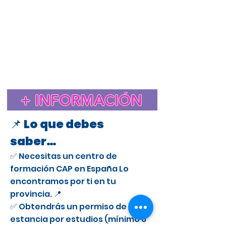
Estudiar el CAP en España para extranjeros
Cursos CAP en Aguilas
Curso CAP en España para extranjeros con licencia
profesional
Trámite de extranjería para estudiar el CAP en
España
Estancia de Estudios CAP en Aguilas
Certificado de Aptitud Profesional para conducir camiones
en España
Cómo obtener un permiso de estancia por estudios en España
para el CAP
Estudiar el CAP en Aguilas para extranjeros
+ INFORMACIÓN
Curso CAP en Aguilas para conductores profesionales
📌 Lo que debes
saber…
✅ Necesitas un centro de
formación CAP en España Lo
encontramos por ti en tu
provincia. 📍
✅ Obtendrás un permiso de
estancia por estudios (mínimo 6