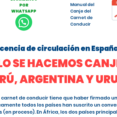
Manual del
POR
Canje del
WHATSAPP
Carnet de
Conducir
licencia de circulación en Españ
O SE HACEMOS CANJE
ERÚ, ARGENTINA Y U
 el carnet de conducir tiene que haber firmado u
camente todos los países han suscrito un conve
en proceso). En África, los dos países principa