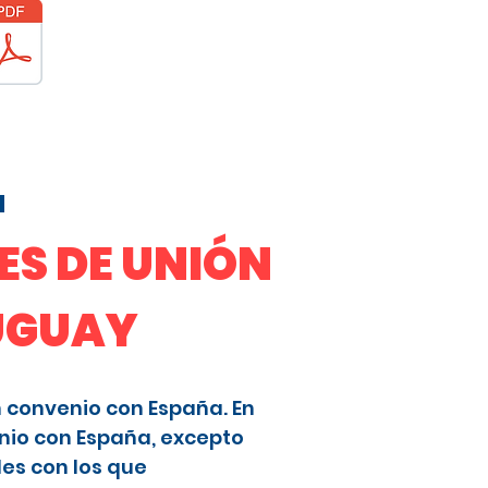
a
S DE UNIÓN
RUGUAY
n convenio con España. En
nio con España, excepto
les con los que