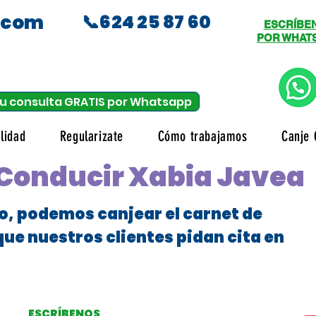
.com
📞624 25 87 60
ESCRÍBE
POR WHAT
u consulta GRATIS por Whatsapp
lidad
Regularizate
Cómo trabajamos
Canje 
 Conducir Xabia Javea
o, podemos canjear el carnet de
que nuestros clientes pidan cita en
ESCRÍBENOS