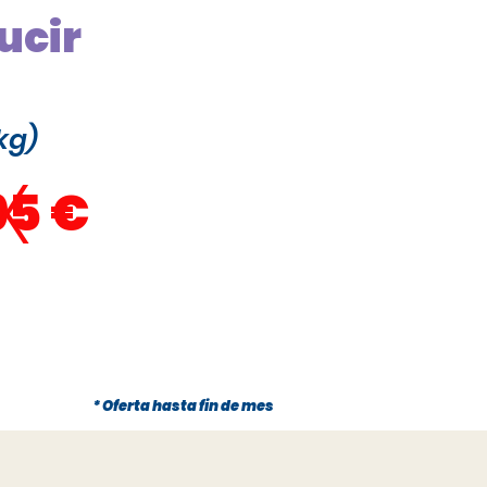
ucir
kg)
x
95 €
* Oferta hasta fin de mes