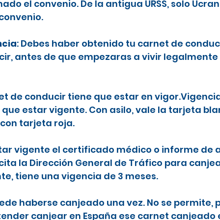
ado el convenio. De la antigua URSS, solo Ucran
 convenio.
ncia
: Debes haber obtenido tu carnet de conduc
ecir, antes de que empezaras a vivir legalmente
net de conducir tiene que estar en vigor.Vigenci
 que estar vigente. Con asilo, vale la tarjeta b
con tarjeta roja.
tar vigente el certificado médico o informe de a
icita la Dirección General de Tráfico para canje
nte, tiene una vigencia de 3 meses.
puede haberse canjeado una vez. No se permite, p
etender canjear en España ese carnet canjeado 