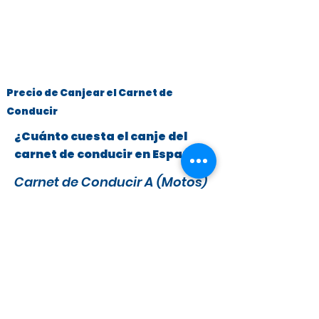
Precio de Canjear el Carnet de
Conducir
¿Cuánto cuesta el canje del
carnet de conducir en España?
Carnet de Conducir A (Motos)
y B (Turismos hasta 3.500 kg)
x
295 €
279 €
IVA y Tasas DGT incluidas