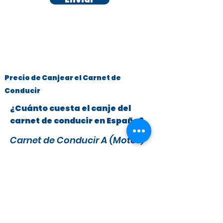
Precio de Canjear el Carnet de
Conducir
¿Cuánto cuesta el canje del
carnet de conducir en España?
Carnet de Conducir A (Motos)
y B (Turismos hasta 3.500 kg)
x
295 €
279 €
IVA y Tasas DGT incluidas