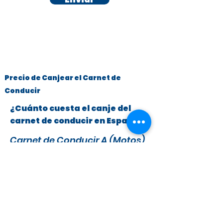
Precio de Canjear el Carnet de
Conducir
¿Cuánto cuesta el canje del
carnet de conducir en España?
Carnet de Conducir A (Motos)
y B (Turismos hasta 3.500 kg)
x
295 €
279 €
IVA y Tasas DGT incluidas