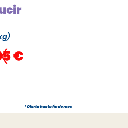
ucir
kg)
x
95 €
* Oferta hasta fin de mes