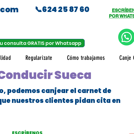
.com
📞624 25 87 60
ESCRÍBE
POR WHAT
u consulta GRATIS por Whatsapp
lidad
Regularizate
Cómo trabajamos
Canje 
 Conducir Sueca
o, podemos canjear el carnet de
que nuestros clientes pidan cita en
ESCRÍBENOS