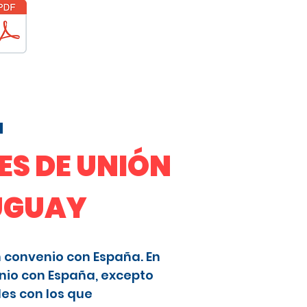
a
S DE UNIÓN
RUGUAY
n convenio con España. En
nio con España, excepto
les con los que