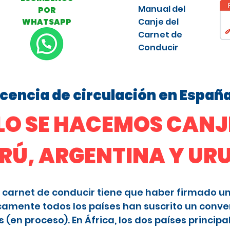
Manual del
POR
Canje del
WHATSAPP
Carnet de
Conducir
licencia de circulación en Españ
O SE HACEMOS CANJE
ERÚ, ARGENTINA Y U
 el carnet de conducir tiene que haber firmado u
camente todos los países han suscrito un conve
en proceso). En África, los dos países principa