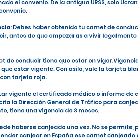
ado el convenio. De la antigua URSS, solo Ucran
 convenio.
ncia
: Debes haber obtenido tu carnet de conduc
ecir, antes de que empezaras a vivir legalmente
net de conducir tiene que estar en vigor.Vigenci
 que estar vigente. Con asilo, vale la tarjeta b
con tarjeta roja.
tar vigente el certificado médico o informe de a
icita la Dirección General de Tráfico para canje
nte, tiene una vigencia de 3 meses.
puede haberse canjeado una vez. No se permite, p
etender canjear en España ese carnet canjeado 