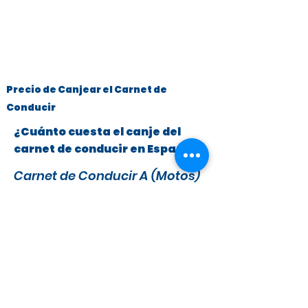
Precio de Canjear el Carnet de
Conducir
¿Cuánto cuesta el canje del
carnet de conducir en España?
Carnet de Conducir A (Motos)
y B (Turismos hasta 3.500 kg)
x
295 €
279 €
IVA y Tasas DGT incluidas