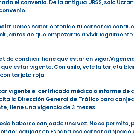
ado el convenio. De la antigua URSS, solo Ucran
 convenio.
ncia
: Debes haber obtenido tu carnet de conduc
ecir, antes de que empezaras a vivir legalmente
net de conducir tiene que estar en vigor.Vigenci
 que estar vigente. Con asilo, vale la tarjeta b
con tarjeta roja.
tar vigente el certificado médico o informe de a
icita la Dirección General de Tráfico para canje
nte, tiene una vigencia de 3 meses.
puede haberse canjeado una vez. No se permite, p
etender canjear en España ese carnet canjeado 