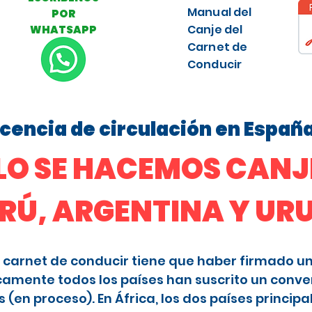
Manual del
POR
Canje del
WHATSAPP
Carnet de
Conducir
licencia de circulación en Españ
O SE HACEMOS CANJE
ERÚ, ARGENTINA Y U
 el carnet de conducir tiene que haber firmado u
camente todos los países han suscrito un conve
en proceso). En África, los dos países principa