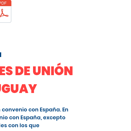
a
S DE UNIÓN
RUGUAY
n convenio con España. En
nio con España, excepto
les con los que