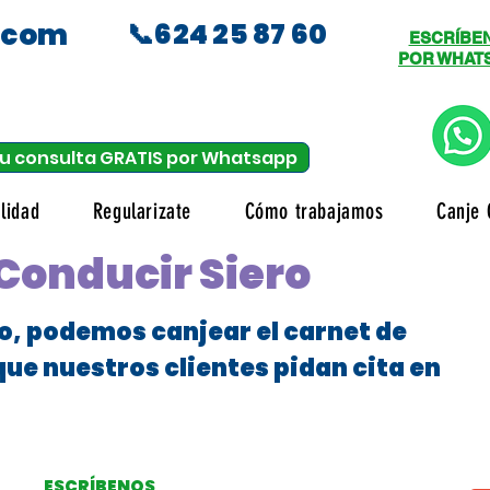
.com
📞624 25 87 60
ESCRÍBE
POR WHAT
u consulta GRATIS por Whatsapp
lidad
Regularizate
Cómo trabajamos
Canje 
Conducir Siero
o, podemos canjear el carnet de
que nuestros clientes pidan cita en
ESCRÍBENOS