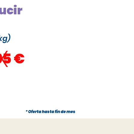
ucir
kg)
x
95 €
* Oferta hasta fin de mes