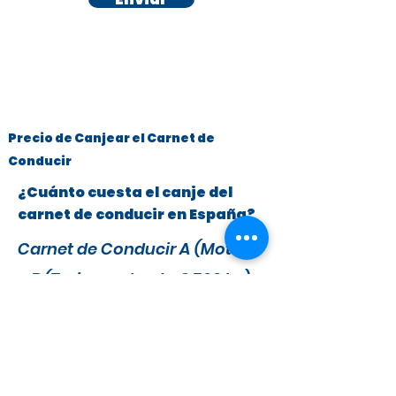
Precio de Canjear el Carnet de
Conducir
¿Cuánto cuesta el canje del
carnet de conducir en España?
Carnet de Conducir A (Motos)
y B (Turismos hasta 3.500 kg)
x
295 €
279 €
IVA y Tasas DGT incluidas