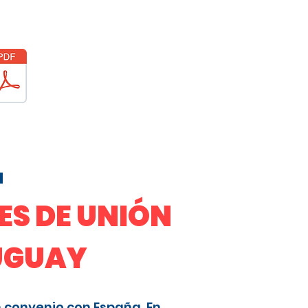
a
S DE UNIÓN
RUGUAY
n convenio con España. En