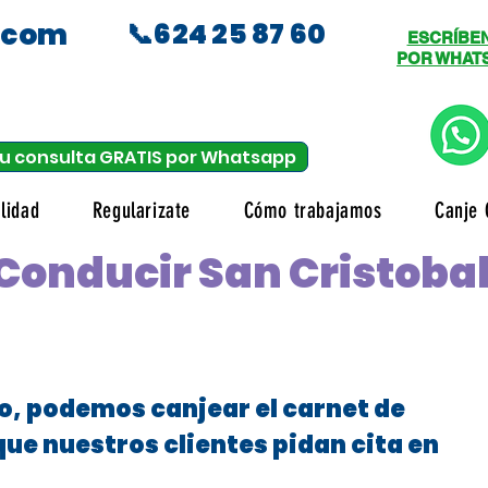
.com
📞624 25 87 60
ESCRÍBE
POR WHAT
u consulta GRATIS por Whatsapp
lidad
Regularizate
Cómo trabajamos
Canje 
Conducir San Cristobal
o, podemos canjear el carnet de
que nuestros clientes pidan cita en