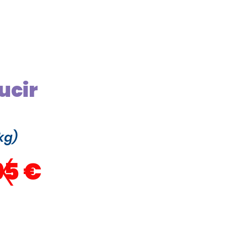
ucir
kg)
x
95 €