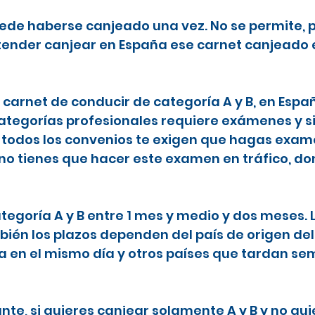
puede haberse canjeado una vez. No se permite, p
etender canjear en España ese carnet canjeado 
l carnet de conducir de categoría A y B, en Espa
categorías profesionales requiere exámenes y s
todos los convenios te exigen que hagas examen
 no tienes que hacer este examen en tráfico, do
ategoría A y B entre 1 mes y medio y dos meses.
ién los plazos dependen del país de origen del
ta en el mismo día y otros países que tardan 
nte, si quieres canjear solamente A y B y no qu