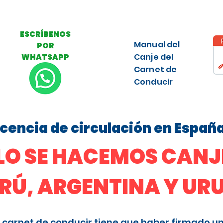
ESCRÍBENOS
Manual del
POR
Canje del
WHATSAPP
Carnet de
Conducir
licencia de circulación en Españ
O SE HACEMOS CANJE
ERÚ, ARGENTINA Y U
 el carnet de conducir tiene que haber firmado u