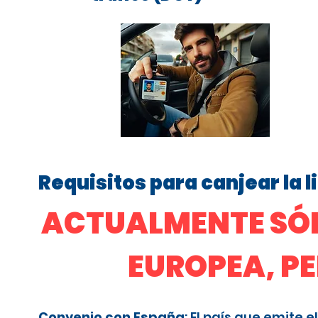
Requisitos para canjear la 
ACTUALMENTE SÓL
EUROPEA, P
Convenio con España
: El país que emite