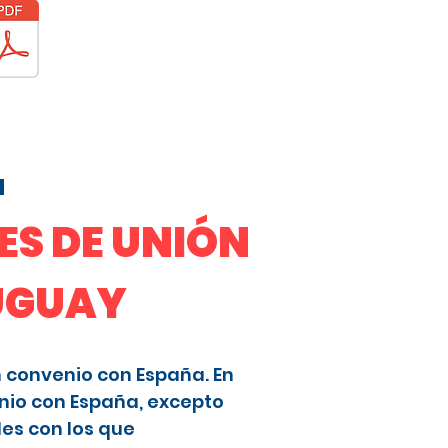
a
S DE UNIÓN
RUGUAY
n convenio con España. En
nio con España, excepto
les con los que