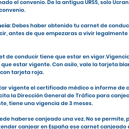
ado el convenio. De la antigua URSS, solo Ucran
 convenio.
ncia
: Debes haber obtenido tu carnet de conduc
ecir, antes de que empezaras a vivir legalmente
net de conducir tiene que estar en vigor.Vigenci
 que estar vigente. Con asilo, vale la tarjeta b
con tarjeta roja.
tar vigente el certificado médico o informe de a
icita la Dirección General de Tráfico para canje
nte, tiene una vigencia de 3 meses.
puede haberse canjeado una vez. No se permite, p
etender canjear en España ese carnet canjeado 