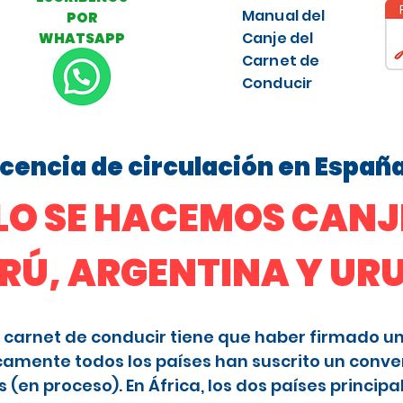
Manual del
POR
Canje del
WHATSAPP
Carnet de
Conducir
licencia de circulación en Españ
O SE HACEMOS CANJE
ERÚ, ARGENTINA Y U
 el carnet de conducir tiene que haber firmado u
camente todos los países han suscrito un conve
en proceso). En África, los dos países principa