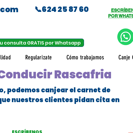
.com
📞624 25 87 60
ESCRÍBE
POR WHAT
u consulta GRATIS por Whatsapp
lidad
Regularizate
Cómo trabajamos
Canje 
Conducir Rascafria
o, podemos canjear el carnet de
que nuestros clientes pidan cita en
ESCRÍBENOS