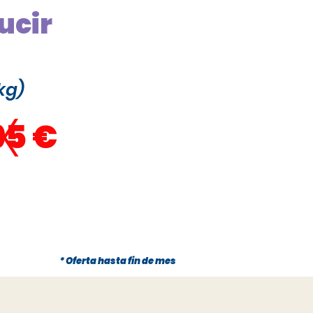
ucir
kg)
x
95 €
* Oferta hasta fin de mes