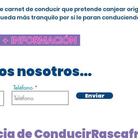
e carnet de conducir que pretende canjear ori
queda más tranquilo por si le paran conduciendo
+ INFORMACIÓN
s nosotros...
Teléfono
Enviar
cia de ConducirRascaf