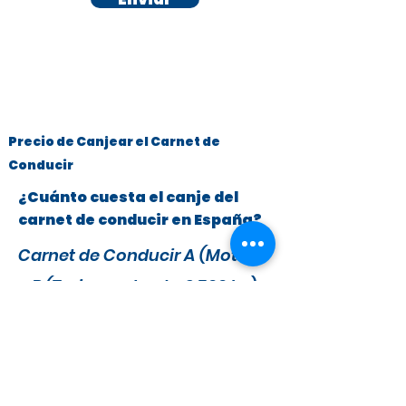
Precio de Canjear el Carnet de
Conducir
¿Cuánto cuesta el canje del
carnet de conducir en España?
Carnet de Conducir A (Motos)
y B (Turismos hasta 3.500 kg)
x
295 €
279 €
IVA y Tasas DGT incluidas