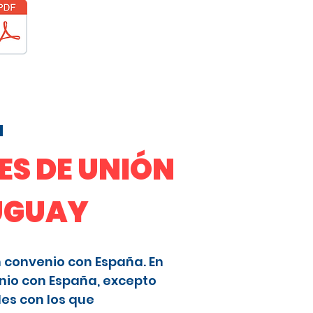
a
S DE UNIÓN
RUGUAY
n convenio con España. En
nio con España, excepto
les con los que