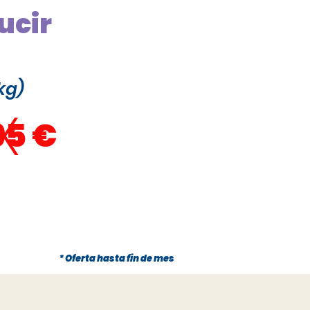
ucir
kg)
x
95 €
* Oferta hasta fin de mes