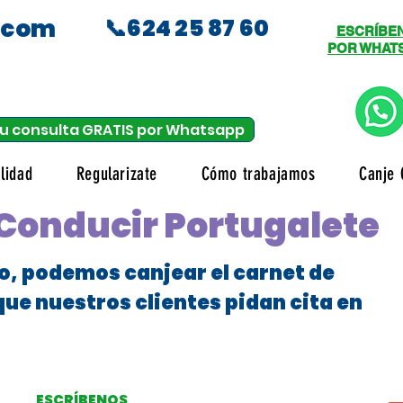
.com
📞624 25 87 60
ESCRÍBE
POR WHAT
u consulta GRATIS por Whatsapp
lidad
Regularizate
Cómo trabajamos
Canje 
 Conducir Portugalete
o, podemos canjear el carnet de
que nuestros clientes pidan cita en
ESCRÍBENOS