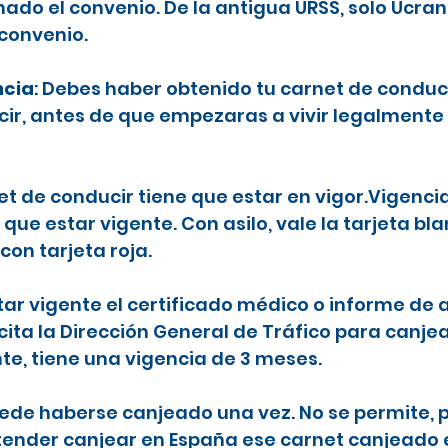
ado el convenio. De la antigua URSS, solo Ucran
 convenio.
ncia
: Debes haber obtenido tu carnet de conduc
ecir, antes de que empezaras a vivir legalmente
net de conducir tiene que estar en vigor.Vigenci
 que estar vigente. Con asilo, vale la tarjeta b
con tarjeta roja.
tar vigente el certificado médico o informe de a
icita la Dirección General de Tráfico para canje
nte, tiene una vigencia de 3 meses.
puede haberse canjeado una vez. No se permite, p
etender canjear en España ese carnet canjeado 