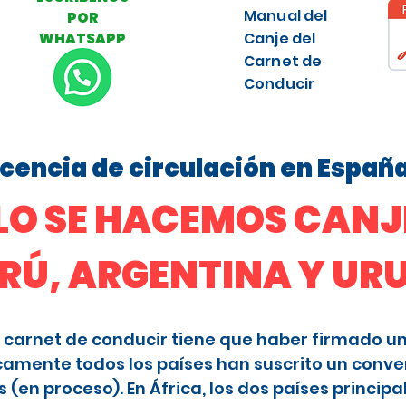
Manual del
POR
Canje del
WHATSAPP
Carnet de
Conducir
licencia de circulación en Españ
O SE HACEMOS CANJE
ERÚ, ARGENTINA Y U
 el carnet de conducir tiene que haber firmado u
camente todos los países han suscrito un conve
en proceso). En África, los dos países principa