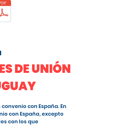
a
S DE UNIÓN
RUGUAY
n convenio con España. En
nio con España, excepto
les con los que