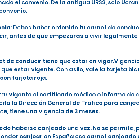
ado el convenio. De la antigua URSS, solo Ucran
 convenio.
ncia
: Debes haber obtenido tu carnet de conduc
ecir, antes de que empezaras a vivir legalmente
net de conducir tiene que estar en vigor.Vigenci
 que estar vigente. Con asilo, vale la tarjeta b
con tarjeta roja.
tar vigente el certificado médico o informe de a
icita la Dirección General de Tráfico para canje
nte, tiene una vigencia de 3 meses.
puede haberse canjeado una vez. No se permite, p
etender canjear en España ese carnet canjeado 