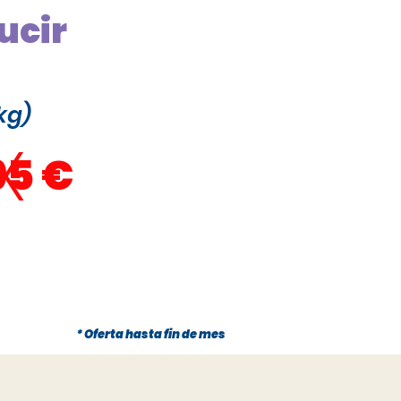
ucir
kg)
x
95 €
* Oferta hasta fin de mes