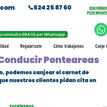
.com
📞624 25 87 60
ESCRÍBE
POR WHAT
u consulta GRATIS por Whatsapp
lidad
Regularizate
Cómo trabajamos
Canje 
 Conducir Ponteareas
o, podemos canjear el carnet de
que nuestros clientes pidan cita en
ESCRÍBENOS