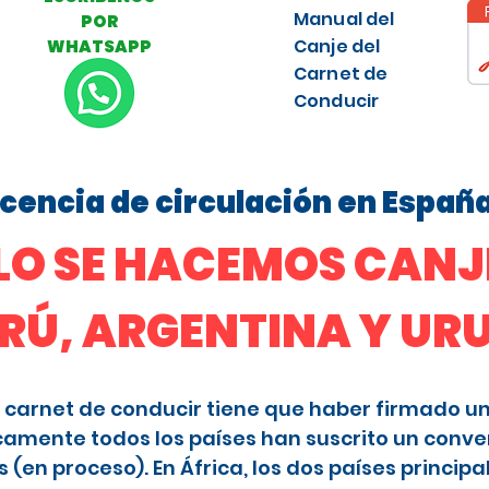
Manual del
POR
Canje del
WHATSAPP
Carnet de
Conducir
licencia de circulación en Españ
O SE HACEMOS CANJE
ERÚ, ARGENTINA Y U
 el carnet de conducir tiene que haber firmado u
camente todos los países han suscrito un conve
en proceso). En África, los dos países principa