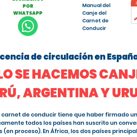
Manual del
POR
Canje del
WHATSAPP
Carnet de
Conducir
licencia de circulación en Españ
O SE HACEMOS CANJE
ERÚ, ARGENTINA Y U
 el carnet de conducir tiene que haber firmado u
camente todos los países han suscrito un conve
en proceso). En África, los dos países principa