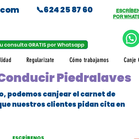
.com
📞624 25 87 60
ESCRÍBE
POR WHAT
u consulta GRATIS por Whatsapp
lidad
Regularizate
Cómo trabajamos
Canje 
 Conducir Piedralaves
o, podemos canjear el carnet de
que nuestros clientes pidan cita en
ESCRÍBENOS