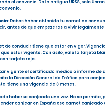
ado el convenio. De la antigua URSS, solo Ucran
 convenio.
ncia
: Debes haber obtenido tu carnet de conduc
ecir, antes de que empezaras a vivir legalmente
net de conducir tiene que estar en vigor.Vigenci
 que estar vigente. Con asilo, vale la tarjeta b
con tarjeta roja.
tar vigente el certificado médico o informe de a
icita la Dirección General de Tráfico para canje
nte, tiene una vigencia de 3 meses.
puede haberse canjeado una vez. No se permite, p
etender canjear en España ese carnet canjeado 