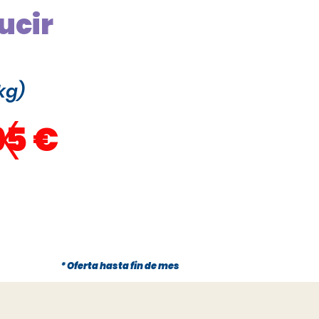
ucir
kg)
x
95 €
* Oferta hasta fin de mes