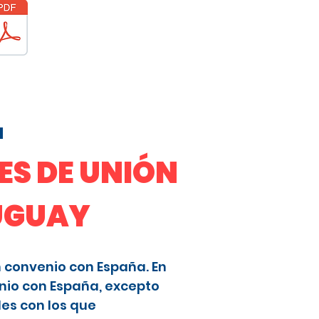
a
S DE UNIÓN
RUGUAY
n convenio con España. En
nio con España, excepto
les con los que