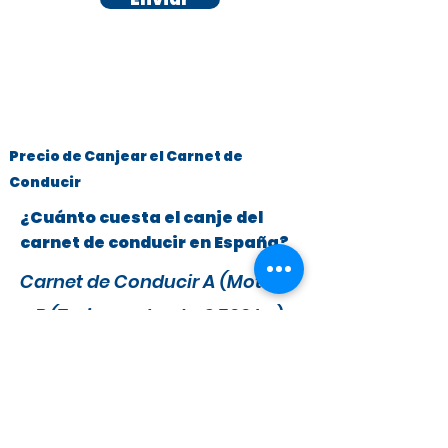
Precio de Canjear el Carnet de
Conducir
¿Cuánto cuesta el canje del
carnet de conducir en España?
Carnet de Conducir A (Motos)
y B (Turismos hasta 3.500 kg)
x
295 €
279 €
IVA y Tasas DGT incluidas