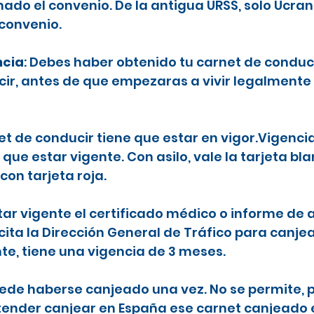
ado el convenio. De la antigua URSS, solo Ucran
 convenio.
ncia
: Debes haber obtenido tu carnet de conduc
ecir, antes de que empezaras a vivir legalmente
net de conducir tiene que estar en vigor.Vigenci
 que estar vigente. Con asilo, vale la tarjeta b
con tarjeta roja.
tar vigente el certificado médico o informe de a
icita la Dirección General de Tráfico para canje
nte, tiene una vigencia de 3 meses.
puede haberse canjeado una vez. No se permite, p
etender canjear en España ese carnet canjeado 