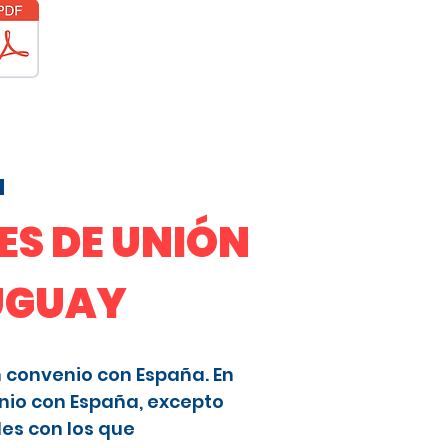
a
S DE UNIÓN
RUGUAY
n convenio con España. En
nio con España, excepto
les con los que