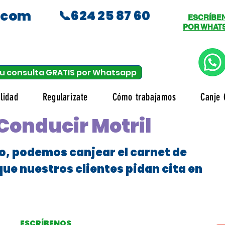
.com
📞624 25 87 60
ESCRÍBE
POR WHAT
u consulta GRATIS por Whatsapp
lidad
Regularizate
Cómo trabajamos
Canje 
Conducir Motril
o, podemos canjear el carnet de
que nuestros clientes pidan cita en
ESCRÍBENOS