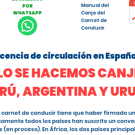
Manual del
POR
Canje del
WHATSAPP
Carnet de
Conducir
licencia de circulación en Españ
O SE HACEMOS CANJE
ERÚ, ARGENTINA Y U
 el carnet de conducir tiene que haber firmado u
camente todos los países han suscrito un conve
en proceso). En África, los dos países principa