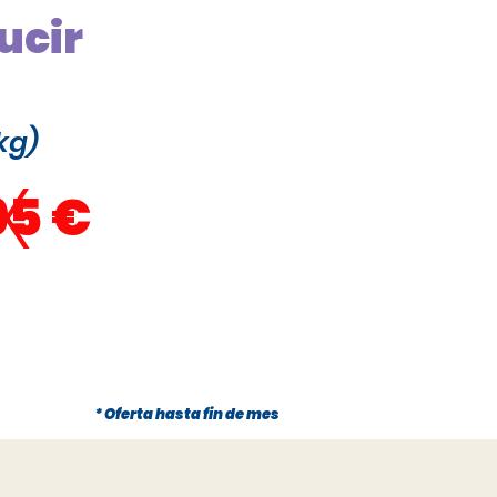
ucir
kg)
x
95 €
* Oferta hasta fin de mes