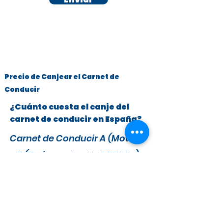
Precio de Canjear el Carnet de
Conducir
¿Cuánto cuesta el canje del
carnet de conducir en España?
Carnet de Conducir A (Motos)
y B (Turismos hasta 3.500 kg)
x
295 €
279 €
IVA y Tasas DGT incluidas