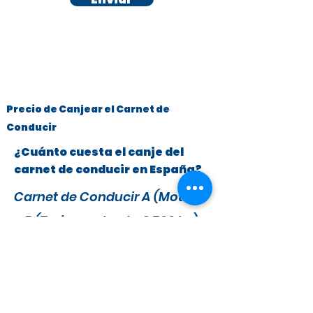
Precio de Canjear el Carnet de
Conducir
¿Cuánto cuesta el canje del
carnet de conducir en España?
Carnet de Conducir A (Motos)
y B (Turismos hasta 3.500 kg)
x
295 €
279 €
IVA y Tasas DGT incluidas