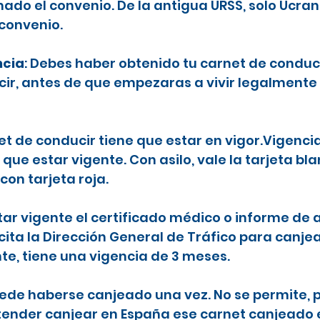
ado el convenio. De la antigua URSS, solo Ucran
 convenio.
ncia
: Debes haber obtenido tu carnet de conduc
ecir, antes de que empezaras a vivir legalmente
net de conducir tiene que estar en vigor.Vigenci
 que estar vigente. Con asilo, vale la tarjeta b
con tarjeta roja.
tar vigente el certificado médico o informe de a
icita la Dirección General de Tráfico para canje
nte, tiene una vigencia de 3 meses.
puede haberse canjeado una vez. No se permite, p
etender canjear en España ese carnet canjeado 