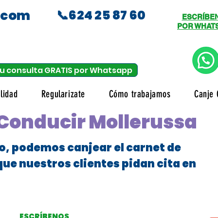
.com
📞624 25 87 60
ESCRÍBE
POR WHAT
u consulta GRATIS por Whatsapp
lidad
Regularizate
Cómo trabajamos
Canje 
 Conducir Mollerussa
o, podemos canjear el carnet de
que nuestros clientes pidan cita en
ESCRÍBENOS