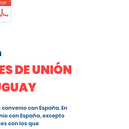
a
S DE UNIÓN
RUGUAY
n convenio con España. En
nio con España, excepto
les con los que