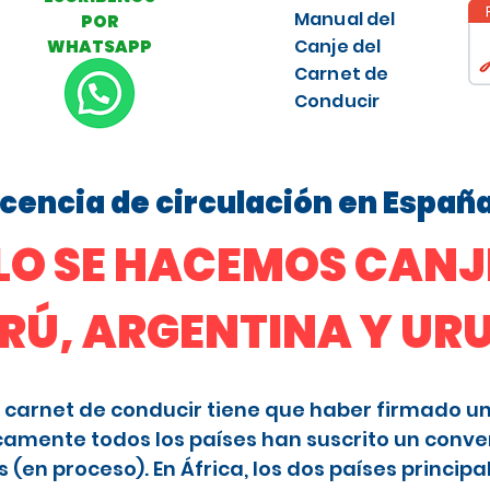
Manual del
POR
Canje del
WHATSAPP
Carnet de
Conducir
licencia de circulación en Españ
O SE HACEMOS CANJE
ERÚ, ARGENTINA Y U
 el carnet de conducir tiene que haber firmado u
camente todos los países han suscrito un conve
en proceso). En África, los dos países principa