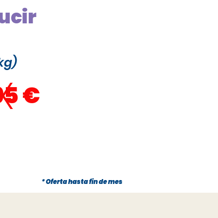
ucir
kg)
x
95 €
* Oferta hasta fin de mes