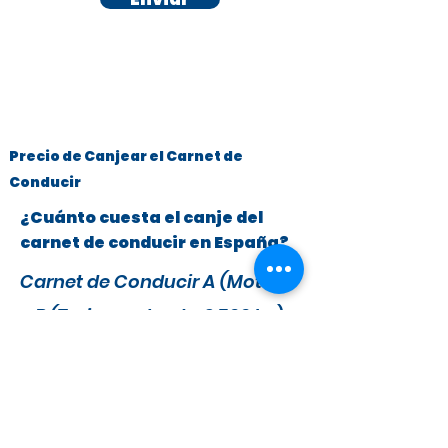
Precio de Canjear el Carnet de
Conducir
¿Cuánto cuesta el canje del
carnet de conducir en España?
Carnet de Conducir A (Motos)
y B (Turismos hasta 3.500 kg)
x
295 €
279 €
IVA y Tasas DGT incluidas