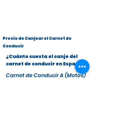
Precio de Canjear el Carnet de
Conducir
¿Cuánto cuesta el canje del
carnet de conducir en España?
Carnet de Conducir A (Motos)
y B (Turismos hasta 3.500 kg)
x
295 €
279 €
IVA y Tasas DGT incluidas