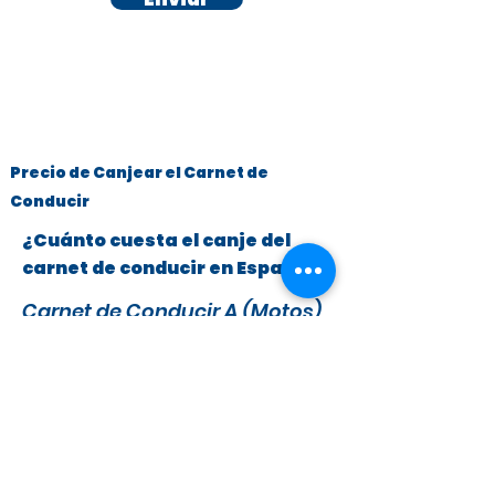
Precio de Canjear el Carnet de
Conducir
¿Cuánto cuesta el canje del
carnet de conducir en España?
Carnet de Conducir A (Motos)
y B (Turismos hasta 3.500 kg)
x
295 €
279 €
IVA y Tasas DGT incluidas