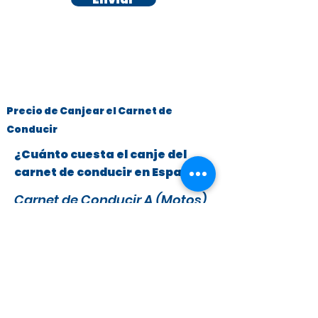
Precio de Canjear el Carnet de
Conducir
¿Cuánto cuesta el canje del
carnet de conducir en España?
Carnet de Conducir A (Motos)
y B (Turismos hasta 3.500 kg)
x
295 €
279 €
IVA y Tasas DGT incluidas