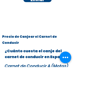
Precio de Canjear el Carnet de
Conducir
¿Cuánto cuesta el canje del
carnet de conducir en España?
Carnet de Conducir A (Motos)
y B (Turismos hasta 3.500 kg)
x
295 €
279 €
IVA y Tasas DGT incluidas