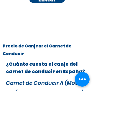
Precio de Canjear el Carnet de
Conducir
¿Cuánto cuesta el canje del
carnet de conducir en España?
Carnet de Conducir A (Motos)
y B (Turismos hasta 3.500 kg)
x
295 €
279 €
IVA y Tasas DGT incluidas