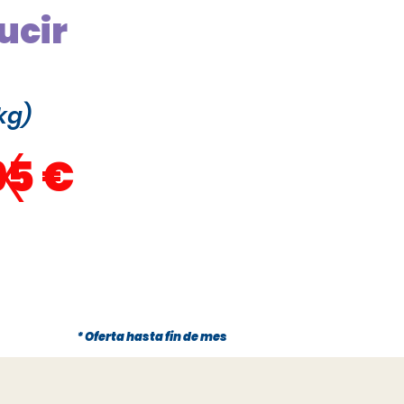
ucir
kg)
x
95 €
* Oferta hasta fin de mes