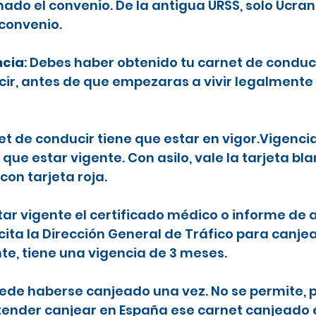
ado el convenio. De la antigua URSS, solo Ucran
 convenio.
ncia
: Debes haber obtenido tu carnet de conduc
ecir, antes de que empezaras a vivir legalmente
net de conducir tiene que estar en vigor.Vigenci
 que estar vigente. Con asilo, vale la tarjeta b
con tarjeta roja.
tar vigente el certificado médico o informe de a
icita la Dirección General de Tráfico para canje
nte, tiene una vigencia de 3 meses.
puede haberse canjeado una vez. No se permite, p
etender canjear en España ese carnet canjeado 