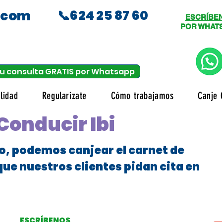
.com
📞624 25 87 60
ESCRÍBE
POR WHAT
u consulta GRATIS por Whatsapp
lidad
Regularizate
Cómo trabajamos
Canje 
Conducir Ibi
o, podemos canjear el carnet de
que nuestros clientes pidan cita en
ESCRÍBENOS