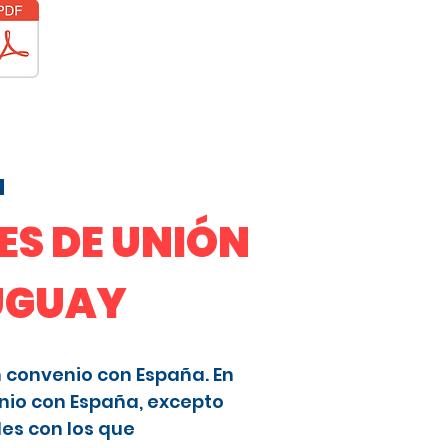
a
S DE UNIÓN
RUGUAY
n convenio con España. En
nio con España, excepto
les con los que