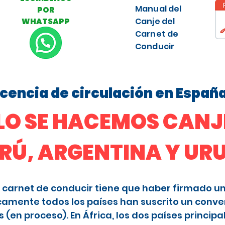
Manual del
POR
Canje del
WHATSAPP
Carnet de
Conducir
licencia de circulación en Españ
O SE HACEMOS CANJE
ERÚ, ARGENTINA Y U
 el carnet de conducir tiene que haber firmado u
camente todos los países han suscrito un conve
en proceso). En África, los dos países principa