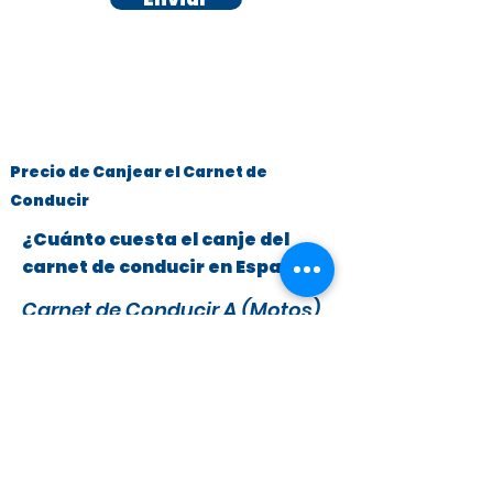
Precio de Canjear el Carnet de
Conducir
¿Cuánto cuesta el canje del
carnet de conducir en España?
Carnet de Conducir A (Motos)
y B (Turismos hasta 3.500 kg)
x
295 €
279 €
IVA y Tasas DGT incluidas