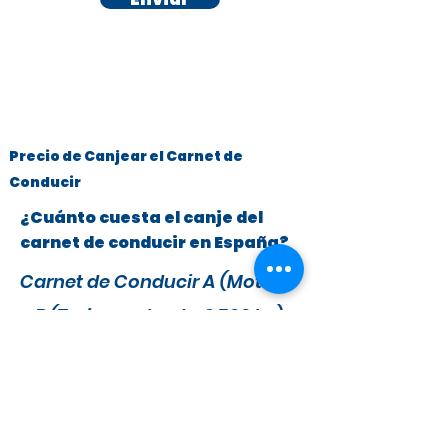
Precio de Canjear el Carnet de
Conducir
¿Cuánto cuesta el canje del
carnet de conducir en España?
Carnet de Conducir A (Motos)
y B (Turismos hasta 3.500 kg)
x
295 €
279 €
IVA y Tasas DGT incluidas