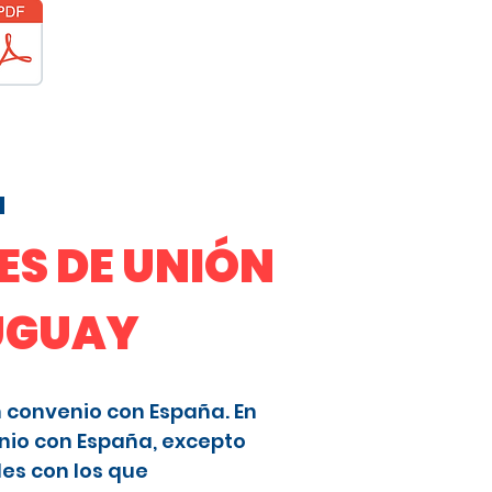
a
S DE UNIÓN
RUGUAY
n convenio con España. En
nio con España, excepto
les con los que