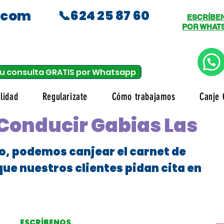
.com
📞624 25 87 60
ESCRÍBE
POR WHAT
u consulta GRATIS por Whatsapp
lidad
Regularizate
Cómo trabajamos
Canje 
Conducir Gabias Las
o, podemos canjear el carnet de
que nuestros clientes pidan cita en
ESCRÍBENOS