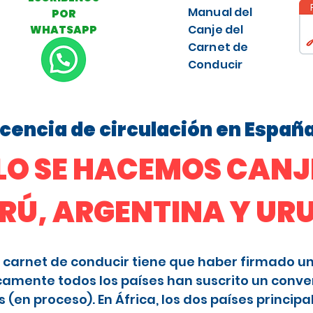
Manual del
POR
Canje del
WHATSAPP
Carnet de
Conducir
licencia de circulación en Españ
O SE HACEMOS CANJE
ERÚ, ARGENTINA Y U
 el carnet de conducir tiene que haber firmado u
camente todos los países han suscrito un conve
en proceso). En África, los dos países principa