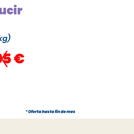
ucir
kg)
x
95 €
* Oferta hasta fin de mes