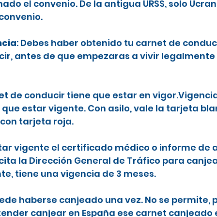
ado el convenio. De la antigua URSS, solo Ucran
 convenio.
ncia
: Debes haber obtenido tu carnet de conduc
ecir, antes de que empezaras a vivir legalmente
net de conducir tiene que estar en vigor.Vigenci
 que estar vigente. Con asilo, vale la tarjeta b
con tarjeta roja.
tar vigente el certificado médico o informe de a
icita la Dirección General de Tráfico para canje
nte, tiene una vigencia de 3 meses.
puede haberse canjeado una vez. No se permite, p
etender canjear en España ese carnet canjeado 