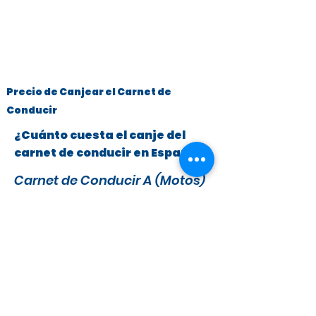
Precio de Canjear el Carnet de
Conducir
¿Cuánto cuesta el canje del
carnet de conducir en España?
Carnet de Conducir A (Motos)
y B (Turismos hasta 3.500 kg)
x
295 €
279 €
IVA y Tasas DGT incluidas