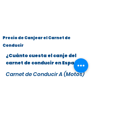
Precio de Canjear el Carnet de
Conducir
¿Cuánto cuesta el canje del
carnet de conducir en España?
Carnet de Conducir A (Motos)
y B (Turismos hasta 3.500 kg)
x
295 €
279 €
IVA y Tasas DGT incluidas