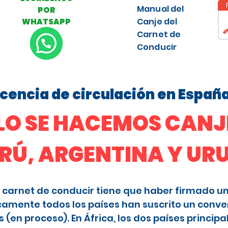
Manual del
POR
Canje del
WHATSAPP
Carnet de
Conducir
licencia de circulación en Españ
O SE HACEMOS CANJE
ERÚ, ARGENTINA Y U
 el carnet de conducir tiene que haber firmado u
camente todos los países han suscrito un conve
en proceso). En África, los dos países principa