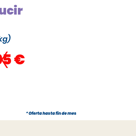
ucir
kg)
x
95 €
* Oferta hasta fin de mes