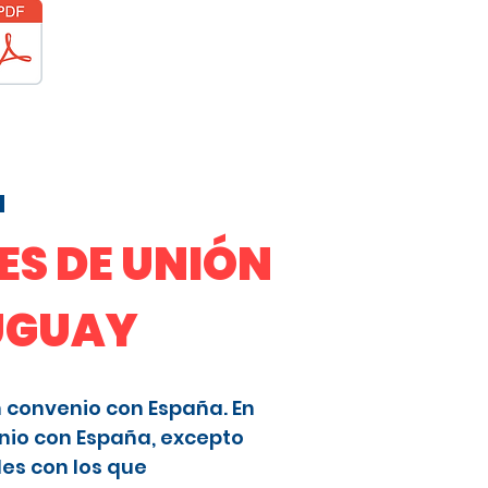
a
S DE UNIÓN
RUGUAY
n convenio con España. En
nio con España, excepto
les con los que