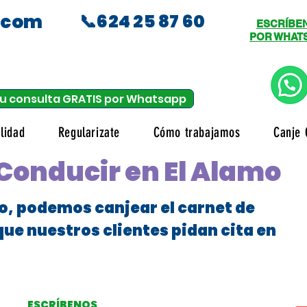
.com
📞624 25 87 60
ESCRÍBE
POR WHAT
u consulta GRATIS por Whatsapp
lidad
Regularizate
Cómo trabajamos
Canje 
Conducir en El Alamo
o, podemos canjear el carnet de
que nuestros clientes pidan cita en
ESCRÍBENOS