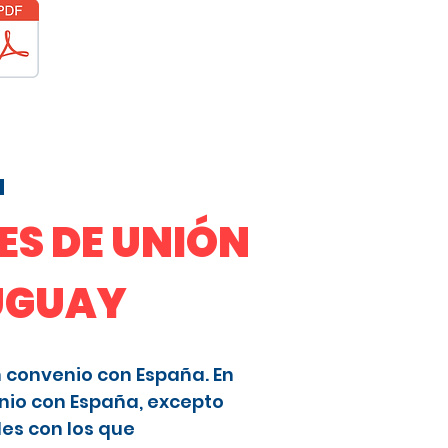
a
S DE UNIÓN
RUGUAY
n convenio con España. En
nio con España, excepto
les con los que