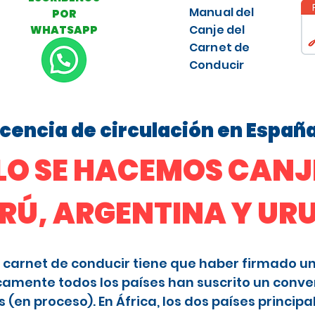
Manual del
POR
Canje del
WHATSAPP
Carnet de
Conducir
licencia de circulación en Españ
O SE HACEMOS CANJE
ERÚ, ARGENTINA Y U
 el carnet de conducir tiene que haber firmado u
camente todos los países han suscrito un conve
en proceso). En África, los dos países principa