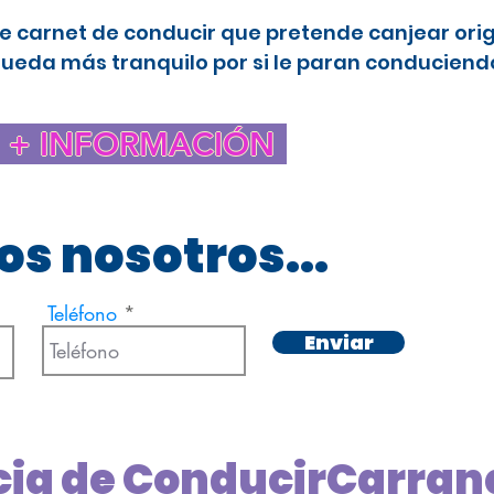
e carnet de conducir que pretende canjear ori
queda más tranquilo por si le paran conduciendo
+ INFORMACIÓN
s nosotros...
Teléfono
Enviar
cia de ConducirCarra