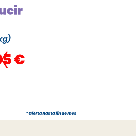
ucir
kg)
x
95 €
* Oferta hasta fin de mes