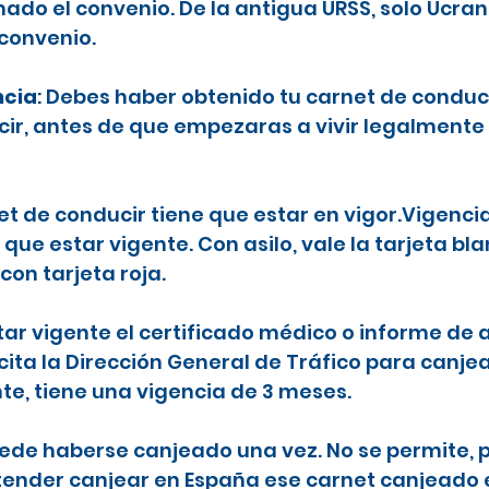
ado el convenio. De la antigua URSS, solo Ucran
 convenio.
ncia
: Debes haber obtenido tu carnet de conduc
ecir, antes de que empezaras a vivir legalmente
net de conducir tiene que estar en vigor.Vigenci
 que estar vigente. Con asilo, vale la tarjeta b
con tarjeta roja.
tar vigente el certificado médico o informe de a
icita la Dirección General de Tráfico para canje
nte, tiene una vigencia de 3 meses.
puede haberse canjeado una vez. No se permite, p
etender canjear en España ese carnet canjeado 