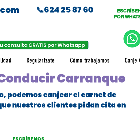
.com
📞624 25 87 60
ESCRÍBE
POR WHAT
u consulta GRATIS por Whatsapp
lidad
Regularizate
Cómo trabajamos
Canje 
 Conducir Carranque
o, podemos canjear el carnet de
que nuestros clientes pidan cita en
ESCRÍBENOS