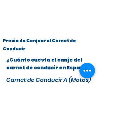
Precio de Canjear el Carnet de
Conducir
¿Cuánto cuesta el canje del
carnet de conducir en España?
Carnet de Conducir A (Motos)
y B (Turismos hasta 3.500 kg)
x
295 €
279 €
IVA y Tasas DGT incluidas