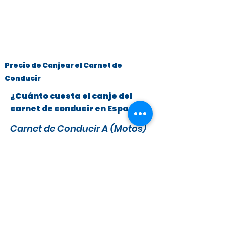
Precio de Canjear el Carnet de
Conducir
¿Cuánto cuesta el canje del
carnet de conducir en España?
Carnet de Conducir A (Motos)
y B (Turismos hasta 3.500 kg)
x
295 €
279 €
IVA y Tasas DGT incluidas